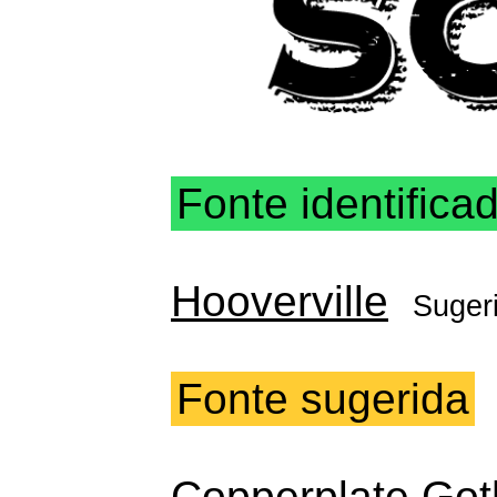
Fonte identifica
Hooverville
Suger
Fonte sugerida
Copperplate Go