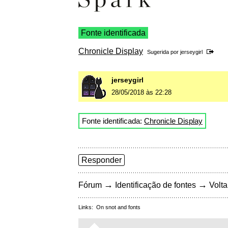
Fonte identificada
Chronicle Display
Sugerida por
jerseygirl
jerseygirl
28/05/2018 às 22:28
Fonte identificada:
Chronicle Display
Responder
→
→
Fórum
Identificação de fontes
Volta
Links:
On snot and fonts