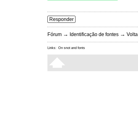
Responder
→
→
Fórum
Identificação de fontes
Volta
Links:
On snot and fonts