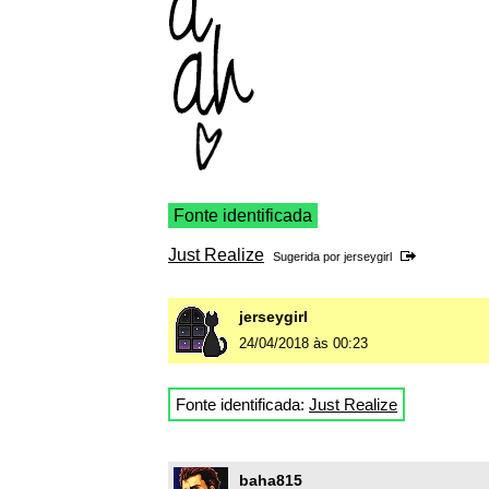
Fonte identificada
Just Realize
Sugerida por
jerseygirl
jerseygirl
24/04/2018 às 00:23
Fonte identificada:
Just Realize
baha815