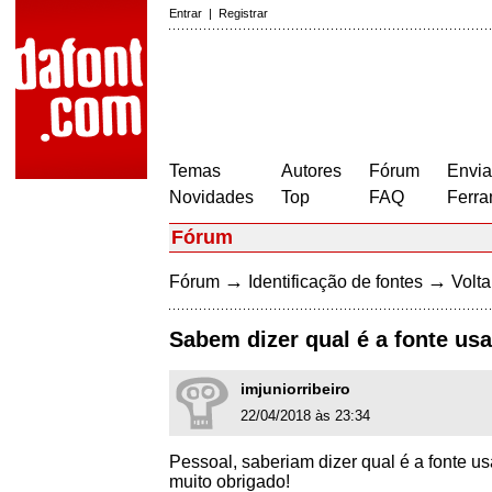
Entrar
|
Registrar
Temas
Autores
Fórum
Envia
Novidades
Top
FAQ
Ferra
Fórum
→
→
Fórum
Identificação de fontes
Volta
Sabem dizer qual é a fonte us
imjuniorribeiro
22/04/2018 às 23:34
Pessoal, saberiam dizer qual é a fonte u
muito obrigado!