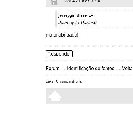
23/04/2018 às 01:10
jerseygirl disse
Journey to Thailand
muito obrigado!!!
Responder
→
→
Fórum
Identificação de fontes
Volta
Links:
On snot and fonts