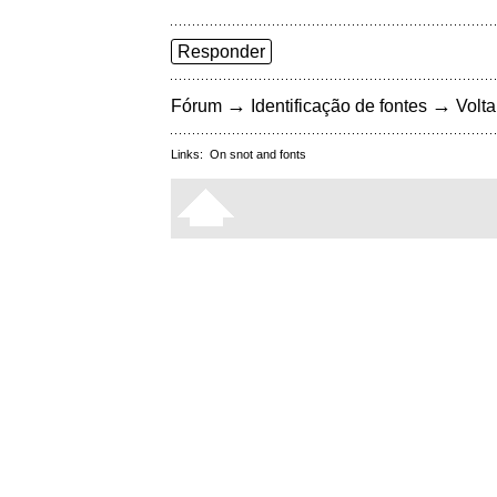
Responder
→
→
Fórum
Identificação de fontes
Volta
Links:
On snot and fonts