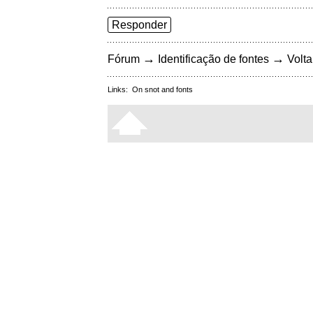
Responder
→
→
Fórum
Identificação de fontes
Volta
Links:
On snot and fonts