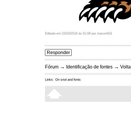
Editado em 23/03/2018 às 01:08 por mason916
Responder
→
→
Fórum
Identificação de fontes
Volta
Links:
On snot and fonts