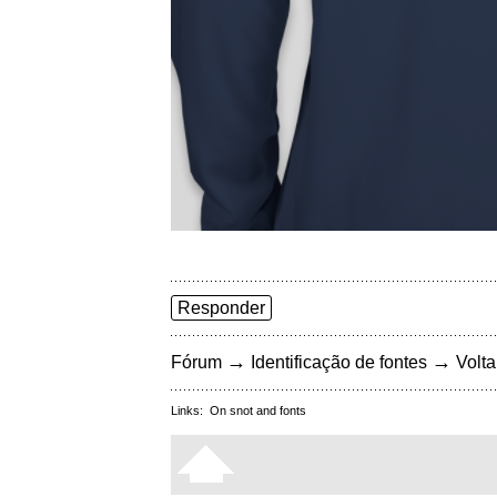
Responder
→
→
Fórum
Identificação de fontes
Volta
Links:
On snot and fonts