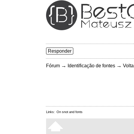
Responder
→
→
Fórum
Identificação de fontes
Volta
Links:
On snot and fonts