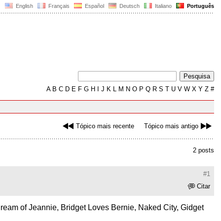
English
Français
Español
Deutsch
Italiano
Português
A
B
C
D
E
F
G
H
I
J
K
L
M
N
O
P
Q
R
S
T
U
V
W
X
Y
Z
#
Tópico mais recente
Tópico mais antigo
2 posts
#1
Citar
Dream of Jeannie, Bridget Loves Bernie, Naked City, Gidget