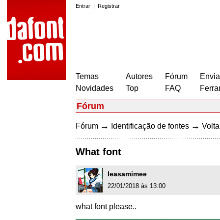
Entrar
|
Registrar
Temas
Autores
Fórum
Envia
Novidades
Top
FAQ
Ferra
Fórum
→
→
Fórum
Identificação de fontes
Volta
What font
leasamimee
22/01/2018 às 13:00
what font please..