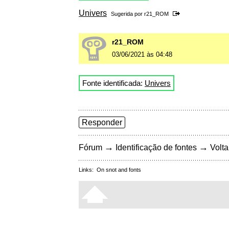
Univers
Sugerida por
r21_ROM
r21_ROM
03/06/2021 às 04:48
Fonte identificada:
Univers
Responder
→
→
Fórum
Identificação de fontes
Volta
Links:
On snot and fonts