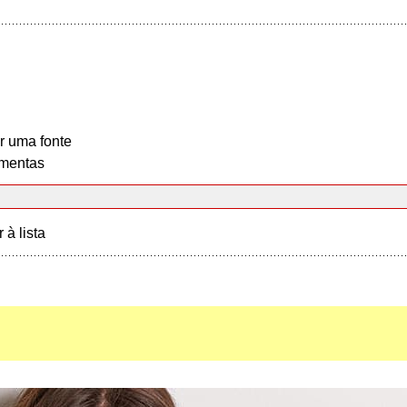
r uma fonte
mentas
r à lista