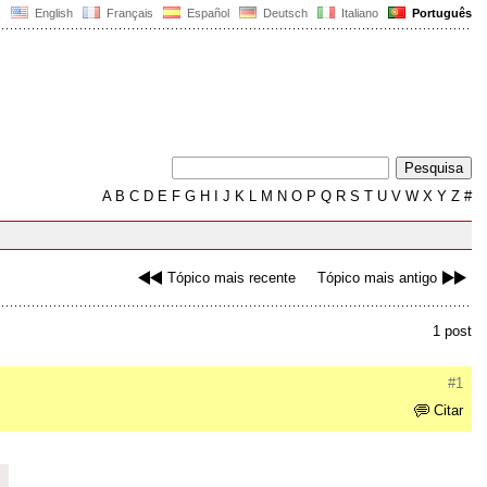
English
Français
Español
Deutsch
Italiano
Português
A
B
C
D
E
F
G
H
I
J
K
L
M
N
O
P
Q
R
S
T
U
V
W
X
Y
Z
#
Tópico mais recente
Tópico mais antigo
1 post
#1
Citar