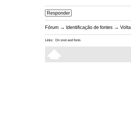
Responder
→
→
Fórum
Identificação de fontes
Volta
Links:
On snot and fonts