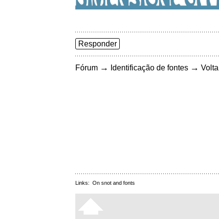
Responder
→
→
Fórum
Identificação de fontes
Volta
Links:
On snot and fonts