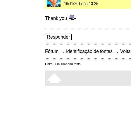
16/11/2017 às 13:25
Thank you
Responder
→
→
Fórum
Identificação de fontes
Volta
Links:
On snot and fonts