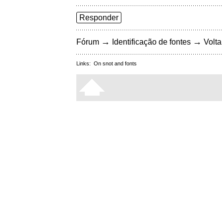
Responder
→
→
Fórum
Identificação de fontes
Volta
Links:
On snot and fonts