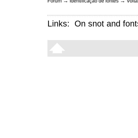
→
→
Fórum
Identificação de fontes
Volta
Links:
On snot and font