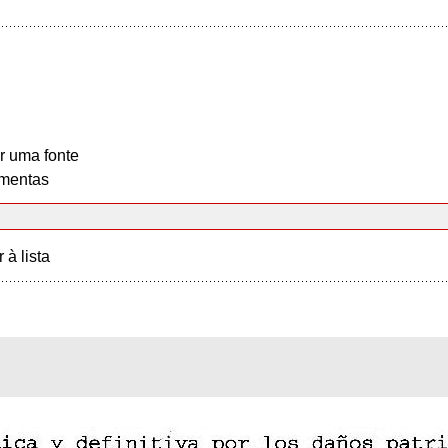
r uma fonte
mentas
r à lista