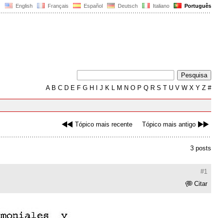
English
Français
Español
Deutsch
Italiano
Português
A
B
C
D
E
F
G
H
I
J
K
L
M
N
O
P
Q
R
S
T
U
V
W
X
Y
Z
#
Tópico mais recente
Tópico mais antigo
3 posts
#1
Citar