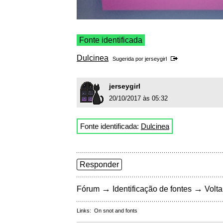
Fonte identificada
Dulcinea
Sugerida por
jerseygirl
jerseygirl
20/10/2017 às 05:32
Fonte identificada:
Dulcinea
Responder
→
→
Fórum
Identificação de fontes
Volta
Links:
On snot and fonts