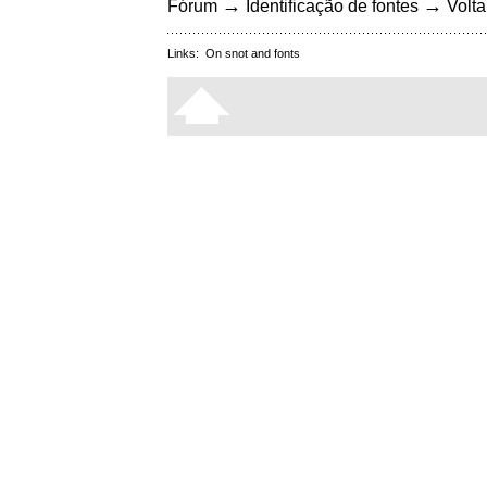
→
→
Fórum
Identificação de fontes
Volta
Links:
On snot and fonts