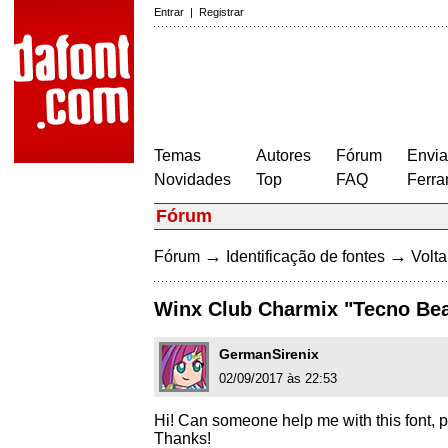
Entrar
|
Registrar
Temas
Autores
Fórum
Envia
Novidades
Top
FAQ
Ferra
Fórum
→
→
Fórum
Identificação de fontes
Volta
Winx Club Charmix "Tecno Bea
GermanSirenix
02/09/2017 às 22:53
Hi! Can someone help me with this font, 
Thanks!