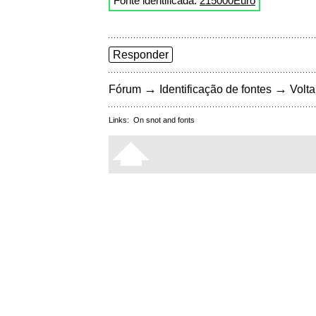
Fonte identificada:
215000Euro
Responder
→
→
Fórum
Identificação de fontes
Volta
Links:
On snot and fonts