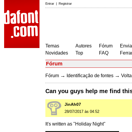
Entrar
|
Registrar
Temas
Autores
Fórum
Envia
Novidades
Top
FAQ
Ferra
Fórum
→
→
Fórum
Identificação de fontes
Volta
Can you guys help me find thi
JinAh07
28/07/2017 às 04:52
It's written as "Holiday Night"