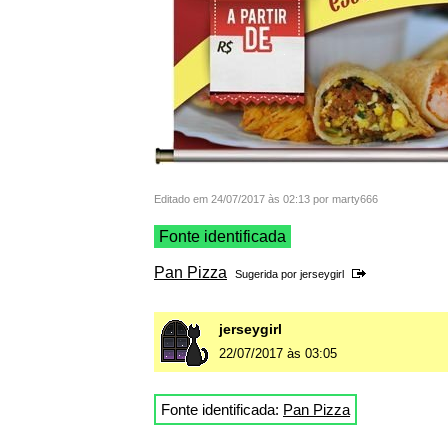
Editado em 24/07/2017 às 02:13 por marty666
Fonte identificada
Pan Pizza
Sugerida por
jerseygirl
jerseygirl
22/07/2017 às 03:05
Fonte identificada:
Pan Pizza