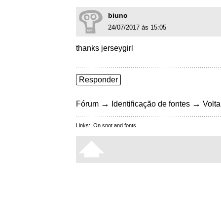
biuno
24/07/2017 às 15:05
thanks jerseygirl
Responder
→
→
Fórum
Identificação de fontes
Volta
Links:
On snot and fonts