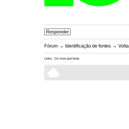
Responder
→
→
Fórum
Identificação de fontes
Volta
Links:
On snot and fonts