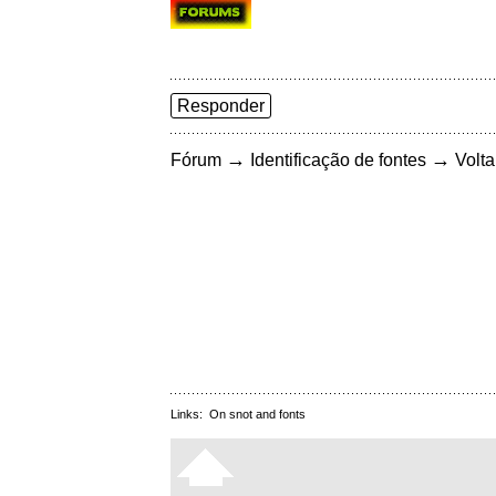
Responder
→
→
Fórum
Identificação de fontes
Volta
Links:
On snot and fonts