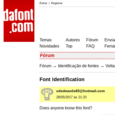
Entrar
|
Registrar
Temas
Autores
Fórum
Envia
Novidades
Top
FAQ
Ferra
Fórum
→
→
Fórum
Identificação de fontes
Volta
Font Identification
cdedwards65@hotmail.com
28/05/2017 às 21:33
Does anyone know this font?