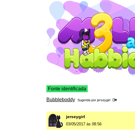
Fonte identificada
Bubbleboddy
Sugerida por
jerseygirl
jerseygirl
03/05/2017 às 08:56