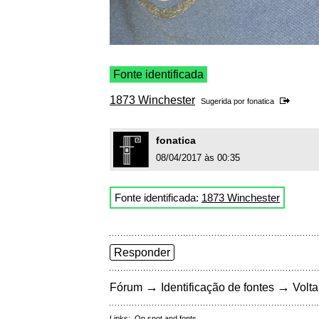
Fonte identificada
1873 Winchester
Sugerida por
fonatica
fonatica
08/04/2017 às 00:35
Fonte identificada:
1873 Winchester
Responder
→
→
Fórum
Identificação de fontes
Volta
Links:
On snot and fonts