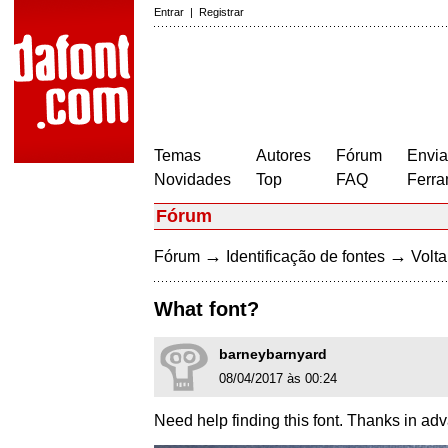
Entrar
|
Registrar
Temas
Autores
Fórum
Envia
Novidades
Top
FAQ
Ferra
Fórum
→
→
Fórum
Identificação de fontes
Volta
What font?
barneybarnyard
08/04/2017 às 00:24
Need help finding this font. Thanks in ad