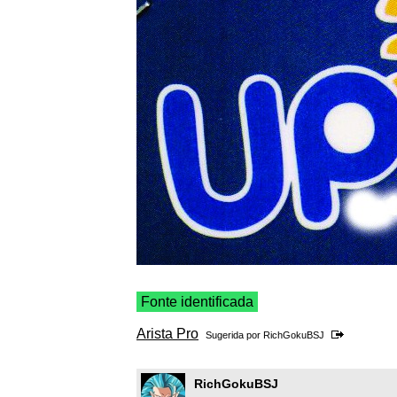
Fonte identificada
Arista Pro
Sugerida por
RichGokuBSJ
RichGokuBSJ