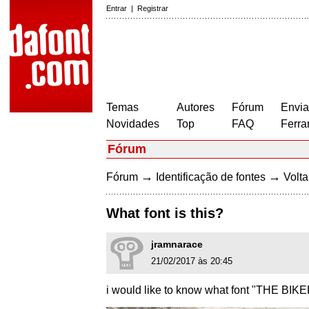
Entrar
|
Registrar
Temas
Autores
Fórum
Envia
Novidades
Top
FAQ
Ferra
Fórum
→
→
Fórum
Identificação de fontes
Volta
What font is this?
jramnarace
21/02/2017 às 20:45
i would like to know what font "THE B