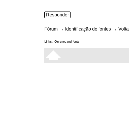
Responder
→
→
Fórum
Identificação de fontes
Volta
Links:
On snot and fonts