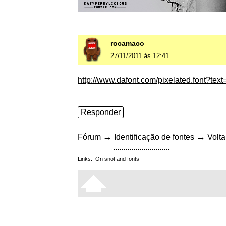
rocamaco
27/11/2011 às 12:41
http://www.dafont.com/pixelated.font?
Responder
→
→
Fórum
Identificação de fontes
Volta
Links:
On snot and fonts