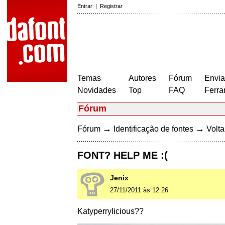
Entrar
|
Registrar
Temas
Autores
Fórum
Envia
Novidades
Top
FAQ
Ferra
Fórum
→
→
Fórum
Identificação de fontes
Volta
FONT? HELP ME :(
Jenix
27/11/2011 às 12:26
Katyperrylicious??