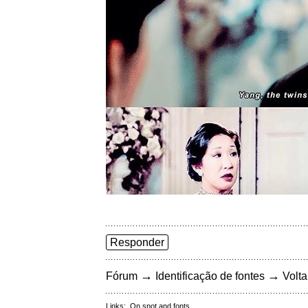
Responder
→
→
Fórum
Identificação de fontes
Volta
Links:
On snot and fonts