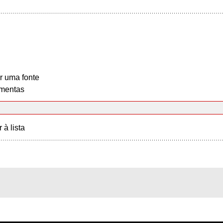
r uma fonte
mentas
r à lista