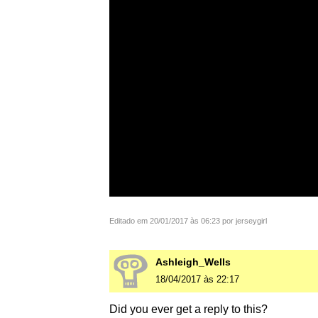
Editado em 20/01/2017 às 06:23 por jerseygirl
Ashleigh_Wells
18/04/2017 às 22:17
Did you ever get a reply to this?