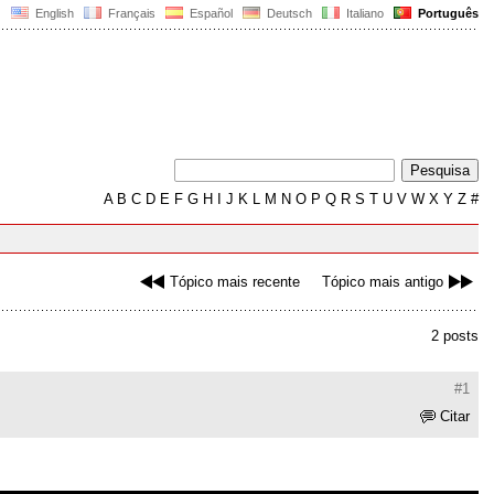
English
Français
Español
Deutsch
Italiano
Português
A
B
C
D
E
F
G
H
I
J
K
L
M
N
O
P
Q
R
S
T
U
V
W
X
Y
Z
#
Tópico mais recente
Tópico mais antigo
2 posts
#1
Citar