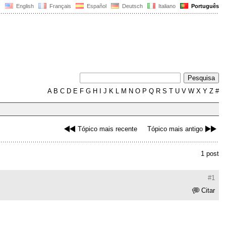
English
Français
Español
Deutsch
Italiano
Português
A
B
C
D
E
F
G
H
I
J
K
L
M
N
O
P
Q
R
S
T
U
V
W
X
Y
Z
#
Tópico mais recente
Tópico mais antigo
1 post
#1
Citar