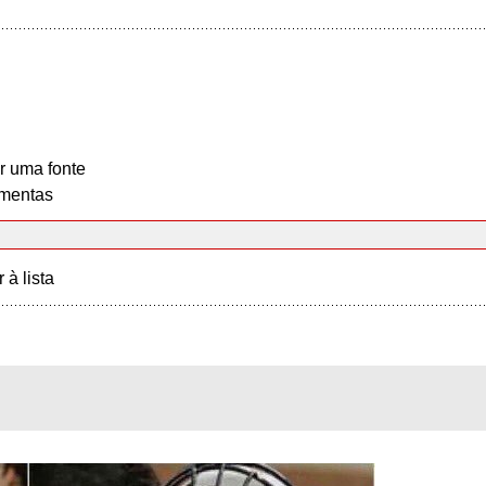
r uma fonte
mentas
r à lista