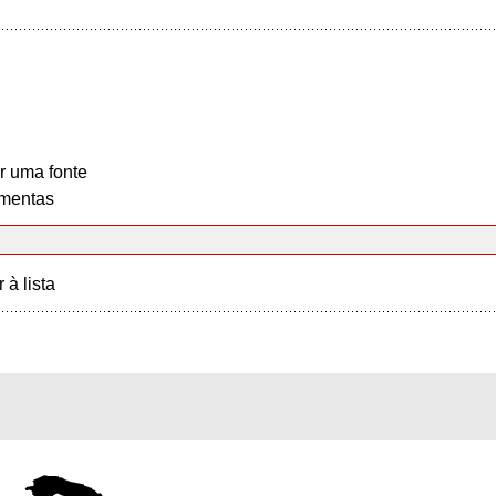
r uma fonte
mentas
r à lista