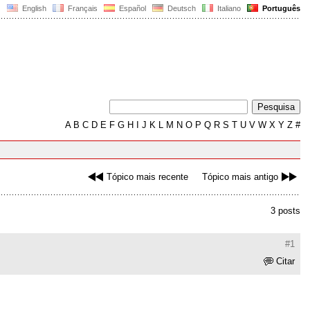
English
Français
Español
Deutsch
Italiano
Português
A
B
C
D
E
F
G
H
I
J
K
L
M
N
O
P
Q
R
S
T
U
V
W
X
Y
Z
#
Tópico mais recente
Tópico mais antigo
3 posts
#1
Citar