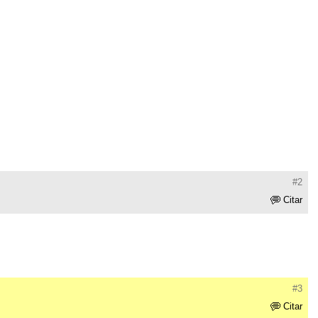
#2
Citar
#3
Citar