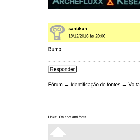
santikun
18/12/2016 às 20:06
Bump
Responder
→
→
Fórum
Identificação de fontes
Volta
Links:
On snot and fonts