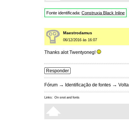
Fonte identificada:
Construxia Black Inline
Maestrodamus
06/12/2016 às 16:07
Thanks alot Twentyoneg!
Responder
→
→
Fórum
Identificação de fontes
Volta
Links:
On snot and fonts