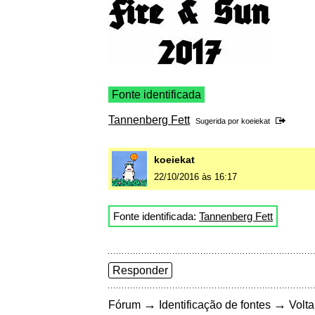
Fonte identificada
Tannenberg Fett
Sugerida por
koeiekat
koeiekat
22/10/2016 às 16:17
Fonte identificada:
Tannenberg Fett
Responder
→
→
Fórum
Identificação de fontes
Volta