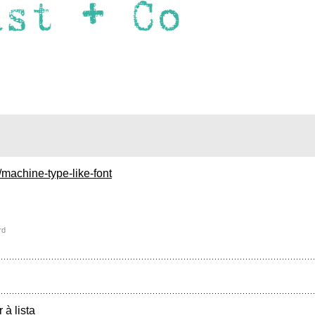
machine-type-like-font
rd
r à lista