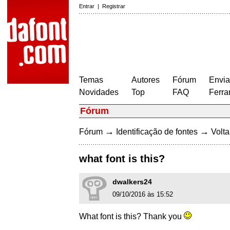
Entrar
|
Registrar
Temas
Autores
Fórum
Envia
Novidades
Top
FAQ
Ferra
Fórum
→
→
Fórum
Identificação de fontes
Volta
what font is this?
dwalkers24
09/10/2016 às 15:52
What font is this? Thank you