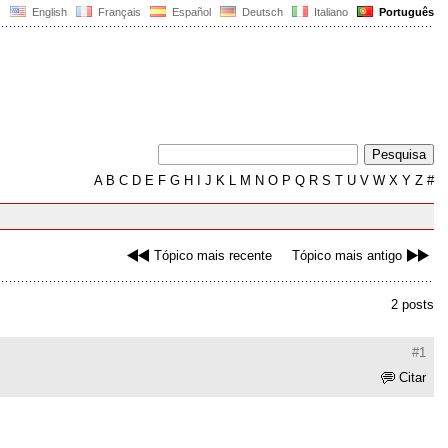
English
Français
Español
Deutsch
Italiano
Português
A
B
C
D
E
F
G
H
I
J
K
L
M
N
O
P
Q
R
S
T
U
V
W
X
Y
Z
#
Tópico mais recente
Tópico mais antigo
2 posts
#1
Citar