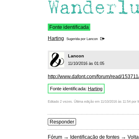
Fonte identificada
Harting
Sugerida por
Lancon
Lancon
11/10/2016 às 01:05
http://www.dafont.com/forum/read/153711/
Fonte identificada:
Harting
Editado 2 vezes. Última edição em 11/10/2016 às 11:54 por f
Responder
→
→
Fórum
Identificação de fontes
Volta