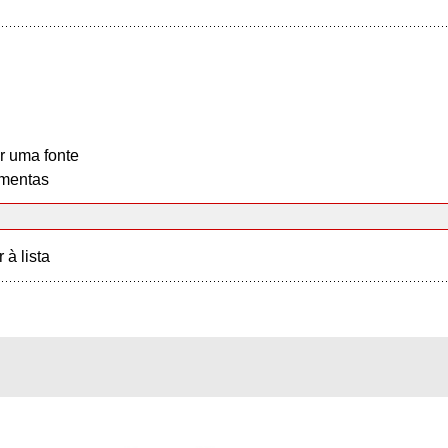
r uma fonte
mentas
r à lista