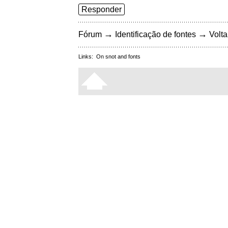
Responder
→
→
Fórum
Identificação de fontes
Volta
Links:
On snot and fonts