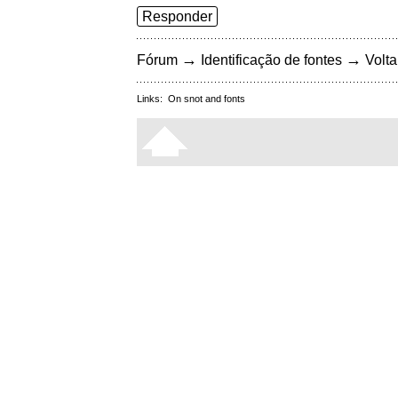
Responder
→
→
Fórum
Identificação de fontes
Volta
Links:
On snot and fonts