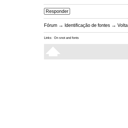
Responder
→
→
Fórum
Identificação de fontes
Volta
Links:
On snot and fonts