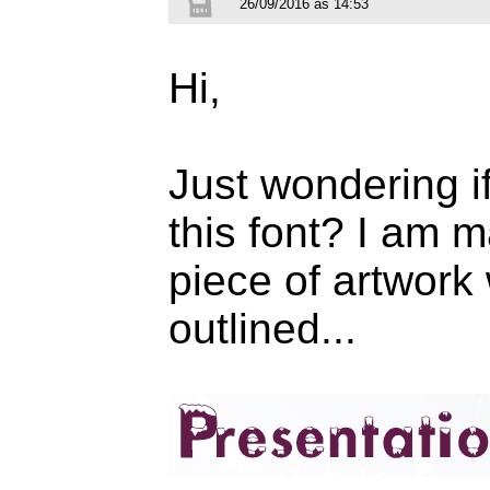
26/09/2016 às 14:53
Hi,
Just wondering i
this font? I am m
piece of artwork
outlined...