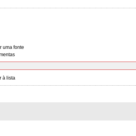
r uma fonte
mentas
r à lista