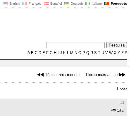
English
Français
Español
Deutsch
Italiano
Português
A
B
C
D
E
F
G
H
I
J
K
L
M
N
O
P
Q
R
S
T
U
V
W
X
Y
Z
#
Tópico mais recente
Tópico mais antigo
1 post
#1
Citar