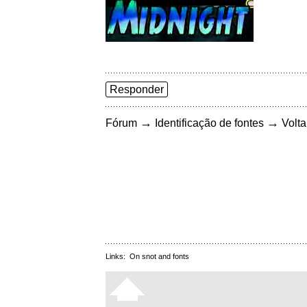
Responder
→
→
Fórum
Identificação de fontes
Volta
Links:
On snot and fonts