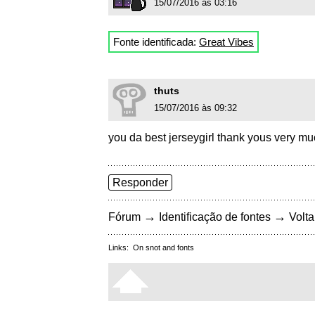
15/07/2016 às 03:16
Fonte identificada:
Great Vibes
thuts
15/07/2016 às 09:32
you da best jerseygirl thank yous very m
Responder
→
→
Fórum
Identificação de fontes
Volta
Links:
On snot and fonts